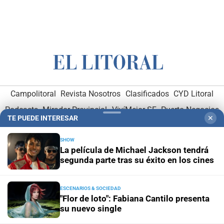
Campolitoral
Revista Nosotros
Clasificados
CYD Litoral
Podcasts
Mirador Provincial
VivíMejor SF
Puerto Negocios
TE PUEDE INTERESAR
✕
Notife
Educacion SF
SHOW
La película de Michael Jackson tendrá
segunda parte tras su éxito en los cines
ESCENARIOS & SOCIEDAD
"Flor de loto": Fabiana Cantilo presenta
Hemeroteca Digital (1930-1979)
-
Receptorías de avisos
-
su nuevo single
Administración y Publicidad
-
Elementos institucionales
-