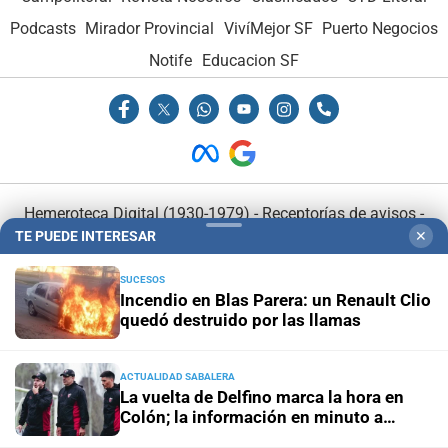
Podcasts
Mirador Provincial
VivíMejor SF
Puerto Negocios
Notife
Educacion SF
Hemeroteca Digital (1930-1979)
-
Receptorías de avisos
-
TE PUEDE INTERESAR
✕
Administración y Publicidad
-
Elementos institucionales
-
Opcionales con El Litoral
-
MediaKit
SUCESOS
Incendio en Blas Parera: un Renault Clio
quedó destruido por las llamas
El Litoral es miembro de:
ACTUALIDAD SABALERA
La vuelta de Delfino marca la hora en
Colón; la información en minuto a
minuto