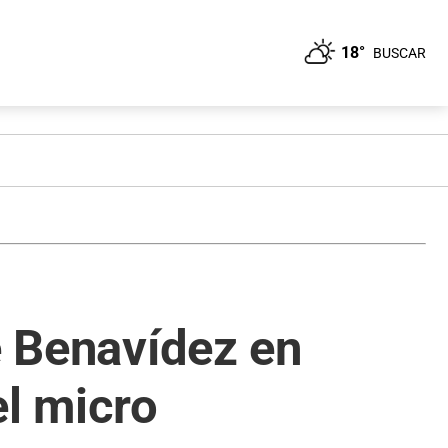
18°
BUSCAR
e Benavídez en
el micro