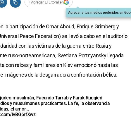
+ Agregar El Litoral en
Agregar a tus medios preferidos en Goo
con la participación de Omar Aboud, Enrique Grimberg y
iversal Peace Federation) se llevó a cabo en el auditorio
idaridad con las víctimas de la guerra entre Rusia y
tante ruso-norteamericana, Svetlana Portnyansky llegada
ta con raíces y familiares en Kiev emocionó hasta las
 e imágenes de la desgarradora confrontación bélica.
 judeo-musulmán, Facundo Tarrab y Faruk Ruggieri
díos y musulmanes practicantes. La fe, la observancia
idas, el amor...
er.com/IvBG6rfXwz