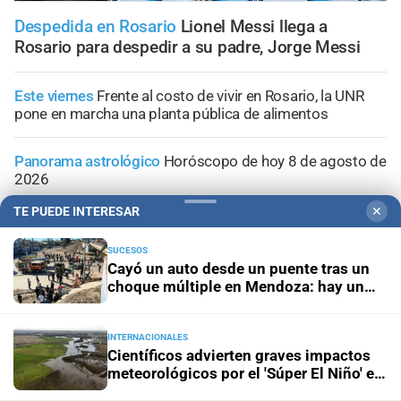
Despedida en Rosario
Lionel Messi llega a
Rosario para despedir a su padre, Jorge Messi
Este viernes
Frente al costo de vivir en Rosario, la UNR
pone en marcha una planta pública de alimentos
Panorama astrológico
Horóscopo de hoy 8 de agosto de
2026
TE PUEDE INTERESAR
✕
Horóscopo del día
Horóscopo de hoy para Piscis: 08 de
agosto de 2026
SUCESOS
Cayó un auto desde un puente tras un
choque múltiple en Mendoza: hay un
Horóscopo del día
Horóscopo de hoy para Acuario: 08
muerto y varios heridos
de agosto de 2026
INTERNACIONALES
Científicos advierten graves impactos
meteorológicos por el 'Súper El Niño' en
América Latina