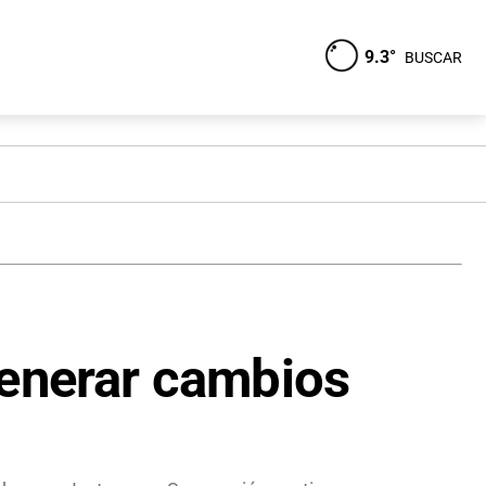
9.3°
BUSCAR
generar cambios