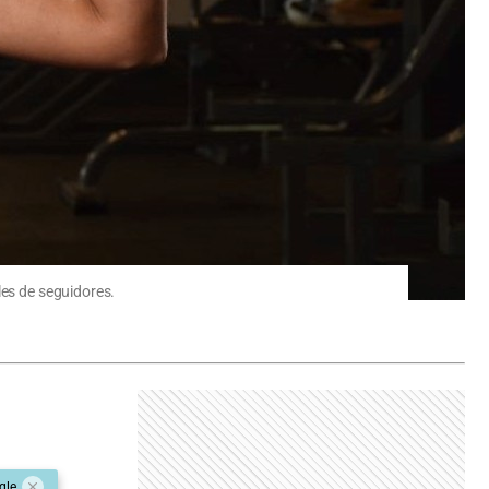
les de seguidores.
gle