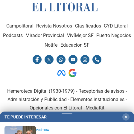
Campolitoral
Revista Nosotros
Clasificados
CYD Litoral
Podcasts
Mirador Provincial
VivíMejor SF
Puerto Negocios
Notife
Educacion SF
Hemeroteca Digital (1930-1979)
-
Receptorías de avisos
-
Administración y Publicidad
-
Elementos institucionales
-
Opcionales con El Litoral
-
MediaKit
TE PUEDE INTERESAR
✕
El Litoral es miembro de:
POLÍTICA