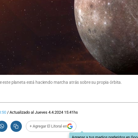
e este planeta está haciendo marcha atrás sobre su propia órbita.
0:50
/
Actualizado al
Jueves 4.4.2024
15:41
hs
+ Agregar El Litoral en
Agregar a tus medios preferidos en Goo