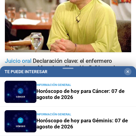
Juicio oral
Declaración clave: el enfermero
aseguró que Maradona “fue al baño” la noche
TE PUEDE INTERESAR
✕
anterior a su muerte
INFORMACIÓN GENERAL
Horóscopo de hoy para Cáncer: 07 de
Santa Fe
Un hombre fue ejecutado de un tiro en la
agosto de 2026
espalda en la zona noroeste de la ciudad
Santa Fe
Buscan intensamente a un hombre que
INFORMACIÓN GENERAL
desapareció mientras practicaba kitesurf en Paraje El
Horóscopo de hoy para Géminis: 07 de
Chaquito
agosto de 2026