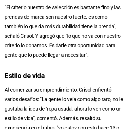
seconds
"El criterio nuestro de selección es bastante fino y las
of
0
prendas de marca son nuestro fuerte, es como
seconds
también lo que da más durabilidad tiene la prenda",
señaló Crisol. Y agregó que "lo que no va con nuestro
criterio lo donamos. Es darle otra oportunidad para
gente que lo puede llegar a necesitar".
Estilo de vida
Al comenzar su emprendimiento, Crisol enfrentó
varios desafíos: "La gente lo veía como algo raro, no le
gustaba la idea de ‘ropa usada', ahora lo ven como un
estilo de vida", comentó. Además, resaltó su
experiencia en el rubro, "yo estoy con esto hace 13 o