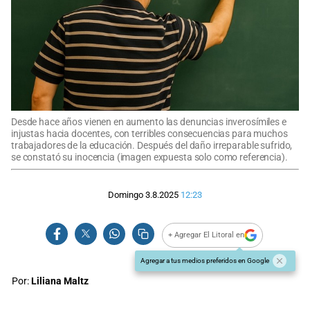
Desde hace años vienen en aumento las denuncias inverosímiles e
injustas hacia docentes, con terribles consecuencias para muchos
trabajadores de la educación. Después del daño irreparable sufrido,
se constató su inocencia (imagen expuesta solo como referencia).
Domingo 3.8.2025
12:23
+ Agregar El Litoral en
Agregar a tus medios preferidos en Google
Por:
Liliana Maltz