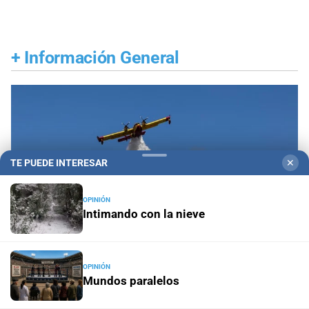
+
Información General
TE PUEDE INTERESAR
✕
OPINIÓN
Intimando con la nieve
OPINIÓN
Mundos paralelos
Propiedad privada y derechos
Fiscalías