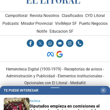
Campolitoral
Revista Nosotros
Clasificados
CYD Litoral
Podcasts
Mirador Provincial
VivíMejor SF
Puerto Negocios
Notife
Educacion SF
Hemeroteca Digital (1930-1979)
-
Receptorías de avisos
-
Administración y Publicidad
-
Elementos institucionales
-
Opcionales con El Litoral
-
MediaKit
TE PUEDE INTERESAR
✕
El Litoral es miembro de:
POLÍTICA
Diputados empieza en comisiones el