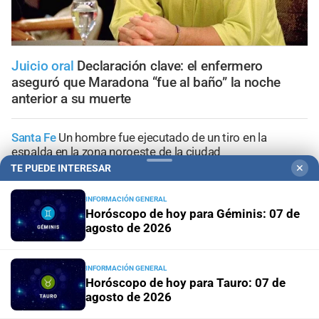
Juicio oral
Declaración clave: el enfermero
aseguró que Maradona “fue al baño” la noche
anterior a su muerte
Santa Fe
Un hombre fue ejecutado de un tiro en la
espalda en la zona noroeste de la ciudad
TE PUEDE INTERESAR
✕
Santa Fe
Buscan intensamente a un hombre que
INFORMACIÓN GENERAL
desapareció mientras practicaba kitesurf en Paraje El
Horóscopo de hoy para Géminis: 07 de
Chaquito
agosto de 2026
Santa Fe
Secuestraron dos precarias “tumberas” en
distintos operativos
INFORMACIÓN GENERAL
Horóscopo de hoy para Tauro: 07 de
agosto de 2026
Investigación en curso
"No hubo violencia, tuve un brote":