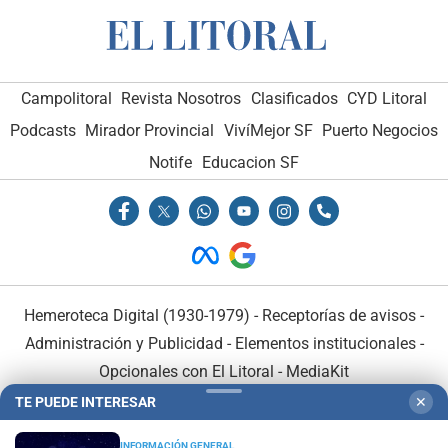
Campolitoral
Revista Nosotros
Clasificados
CYD Litoral
Podcasts
Mirador Provincial
VivíMejor SF
Puerto Negocios
Notife
Educacion SF
Hemeroteca Digital (1930-1979)
-
Receptorías de avisos
-
Administración y Publicidad
-
Elementos institucionales
-
Opcionales con El Litoral
-
MediaKit
TE PUEDE INTERESAR
✕
El Litoral es miembro de:
INFORMACIÓN GENERAL