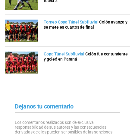
fecha 2
Torneo Copa Túnel Subfluvial
Colón avanza y
se mete en cuartos de final
Copa Túnel Subfluvial
Colón fue contundente
y goleó en Paraná
Dejanos tu comentario
Los comentarios realizados son de exclusiva
responsabilidad de sus autores y las consecuencias
derivadas de ellos pueden ser pasibles de las sanciones