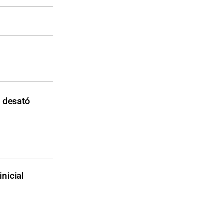
a desató
nicial