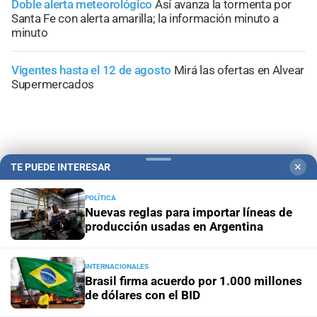
Doble alerta meteorológico
Así avanza la tormenta por
Santa Fe con alerta amarilla; la información minuto a
minuto
Vigentes hasta el 12 de agosto
Mirá las ofertas en Alvear
Supermercados
TE PUEDE INTERESAR
✕
POLÍTICA
Nuevas reglas para importar líneas de
producción usadas en Argentina
INTERNACIONALES
Brasil firma acuerdo por 1.000 millones
Campolitoral
Revista Nosotros
Clasificados
CYD Litoral
de dólares con el BID
Podcasts
Mirador Provincial
VivíMejor SF
Puerto Negocios