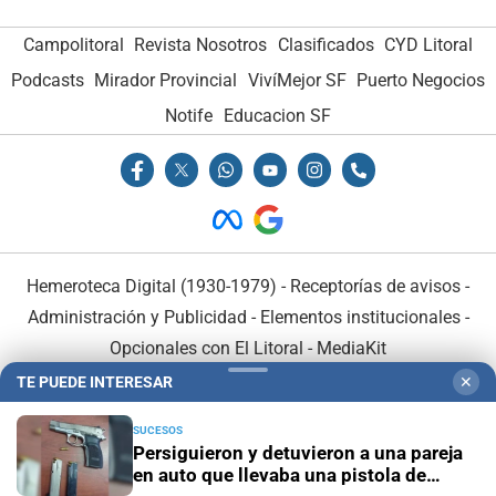
Campolitoral
Revista Nosotros
Clasificados
CYD Litoral
Podcasts
Mirador Provincial
VivíMejor SF
Puerto Negocios
Notife
Educacion SF
Hemeroteca Digital (1930-1979)
-
Receptorías de avisos
-
Administración y Publicidad
-
Elementos institucionales
-
Opcionales con El Litoral
-
MediaKit
TE PUEDE INTERESAR
✕
El Litoral es miembro de:
SUCESOS
Persiguieron y detuvieron a una pareja
en auto que llevaba una pistola de