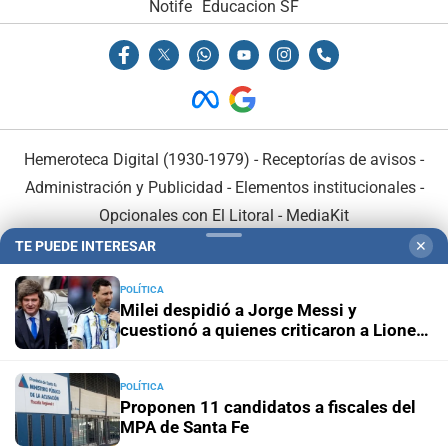
Notife
Educacion SF
Hemeroteca Digital (1930-1979)
-
Receptorías de avisos
-
Administración y Publicidad
-
Elementos institucionales
-
Opcionales con El Litoral
-
MediaKit
TE PUEDE INTERESAR
✕
El Litoral es miembro de:
POLÍTICA
Milei despidió a Jorge Messi y
cuestionó a quienes criticaron a Lionel
durante el Mundial
POLÍTICA
En Asociación con:
Proponen 11 candidatos a fiscales del
MPA de Santa Fe