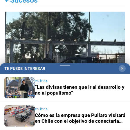
+
Sucesos
TE PUEDE INTERESAR
✕
POLÍTICA
“Las divisas tienen que ir al desarrollo y
no al populismo”
Santa Fe ciudad
Un adolescente de 15 años fue
hallado sin vida en los piletones del Parque Garay
POLÍTICA
Cómo es la empresa que Pullaro visitará
en Chile con el objetivo de conectarla
Condenado
Cinco años de prisión por asaltar y golpear a
con Santa Fe
su propia madre en Monte Vera