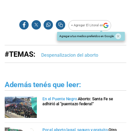
+ Agregar El Litoral en
Agregar a tus medios preferidos en Google
#TEMAS:
Despenalizacion del aborto
Además tenés que leer:
En el Puente Negro
Aborto: Santa Fe se
adhirió al "puentazo federal"
Por el aborto legal, seguro y gratuito
Otro