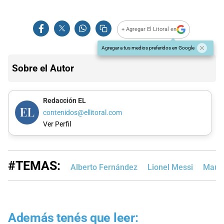
+ Agregar El Litoral en
Agregar a tus medios preferidos en Google
Sobre el Autor
Redacción EL
contenidos@ellitoral.com
Ver Perfil
#TEMAS:
Alberto Fernández
Lionel Messi
Mauri
Además tenés que leer: