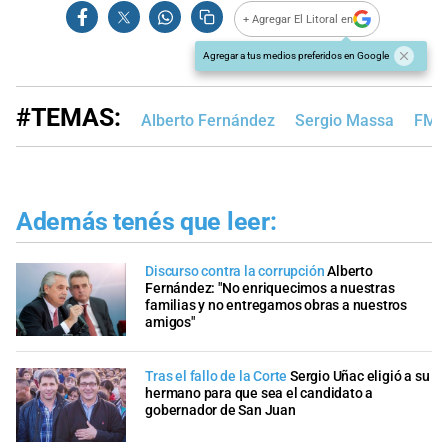
+ Agregar El Litoral en
Agregar a tus medios preferidos en Google
#TEMAS:
Alberto Fernández
Sergio Massa
FMI
Además tenés que leer:
Discurso contra la corrupción
Alberto
Fernández: "No enriquecimos a nuestras
familias y no entregamos obras a nuestros
amigos"
Tras el fallo de la Corte
Sergio Uñac eligió a su
hermano para que sea el candidato a
gobernador de San Juan