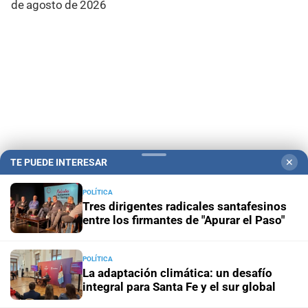
de agosto de 2026
TE PUEDE INTERESAR
✕
POLÍTICA
Campolitoral
Revista Nosotros
Clasificados
CYD Litoral
Tres dirigentes radicales santafesinos
entre los firmantes de "Apurar el Paso"
Podcasts
Mirador Provincial
VivíMejor SF
Puerto Negocios
Notife
Educacion SF
POLÍTICA
La adaptación climática: un desafío
integral para Santa Fe y el sur global