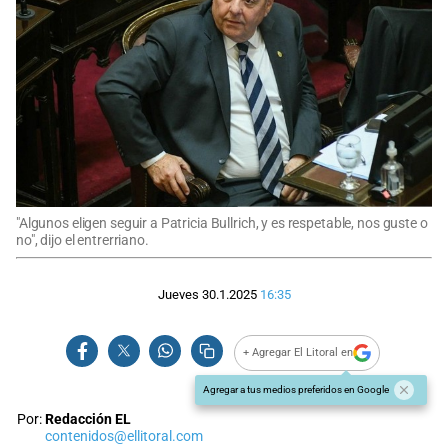
"Algunos eligen seguir a Patricia Bullrich, y es respetable, nos guste o
no", dijo el entrerriano.
Jueves 30.1.2025
16:35
+ Agregar El Litoral en
Agregar a tus medios preferidos en Google
Por:
Redacción EL
contenidos@ellitoral.com