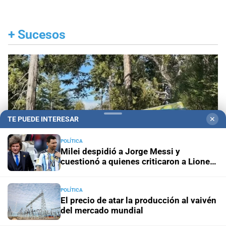
+
Sucesos
TE PUEDE INTERESAR
✕
POLÍTICA
Milei despidió a Jorge Messi y
cuestionó a quienes criticaron a Lionel
durante el Mundial
POLÍTICA
El precio de atar la producción al vaivén
Tragedia en Bariloche
Murió una nena de 3 años
del mercado mundial
tras caer con sus padres al lago Nahuel Huapi