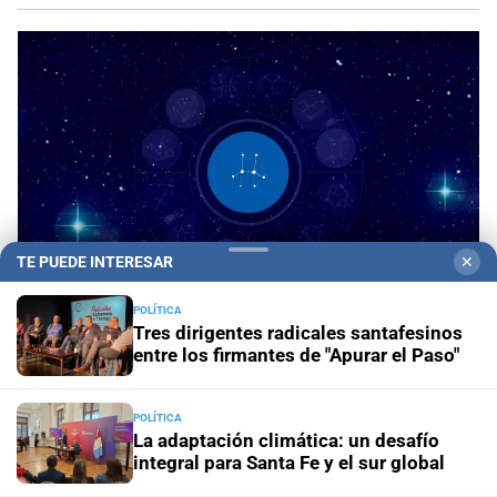
TE PUEDE INTERESAR
✕
POLÍTICA
Tres dirigentes radicales santafesinos
entre los firmantes de "Apurar el Paso"
Horóscopo del día
Horóscopo de hoy para Piscis:
08 de agosto de 2026
POLÍTICA
La adaptación climática: un desafío
Horóscopo del día
Horóscopo de hoy para Acuario: 08
integral para Santa Fe y el sur global
de agosto de 2026