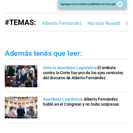
Agregar a tus medios preferidos en Google
#TEMAS:
Alberto Fernández
Horacio Rosatti
Ca
Además tenés que leer:
Ante la Asamblea Legislativa
El embate
contra la Corte fue uno de los ejes centrales
del discurso de Alberto Fernández
Asamblea Legislativa
Alberto Fernández
habló en el Congreso y no hubo sorpresas