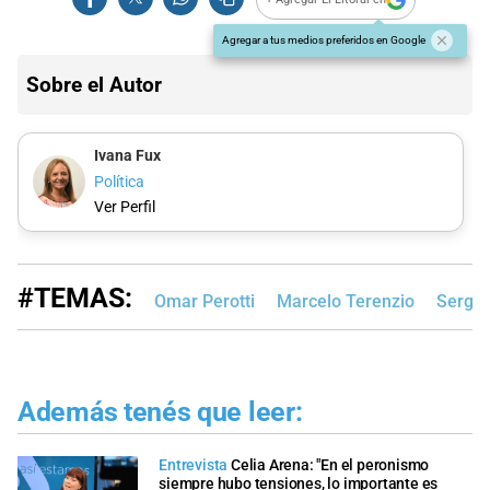
Agregar a tus medios preferidos en Google
Sobre el Autor
Ivana Fux
Política
Ver Perfil
#TEMAS:
Omar Perotti
Marcelo Terenzio
Sergio
Además tenés que leer:
Entrevista
Celia Arena: "En el peronismo
siempre hubo tensiones, lo importante es