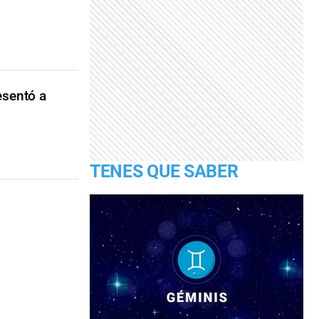
esentó a
TENES QUE SABER