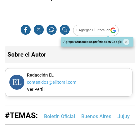
+ Agregar El Litoral en
Agregar a tus medios preferidos en Google
Sobre el Autor
Redacción EL
contenidos@ellitoral.com
Ver Perfil
#TEMAS:
Boletín Oficial
Buenos Aires
Jujuy
M