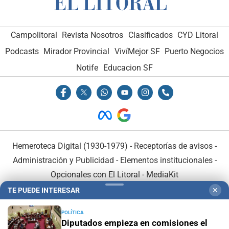
Campolitoral
Revista Nosotros
Clasificados
CYD Litoral
Podcasts
Mirador Provincial
VivíMejor SF
Puerto Negocios
Notife
Educacion SF
Hemeroteca Digital (1930-1979)
-
Receptorías de avisos
-
Administración y Publicidad
-
Elementos institucionales
-
Opcionales con El Litoral
-
MediaKit
TE PUEDE INTERESAR
✕
El Litoral es miembro de:
POLÍTICA
Diputados empieza en comisiones el