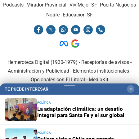
Podcasts
Mirador Provincial
VivíMejor SF
Puerto Negocios
Notife
Educacion SF
Hemeroteca Digital (1930-1979)
-
Receptorías de avisos
-
Administración y Publicidad
-
Elementos institucionales
-
Opcionales con El Litoral
-
MediaKit
TE PUEDE INTERESAR
✕
El Litoral es miembro de:
POLÍTICA
La adaptación climática: un desafío
integral para Santa Fe y el sur global
POLÍTICA
En Asociación con: