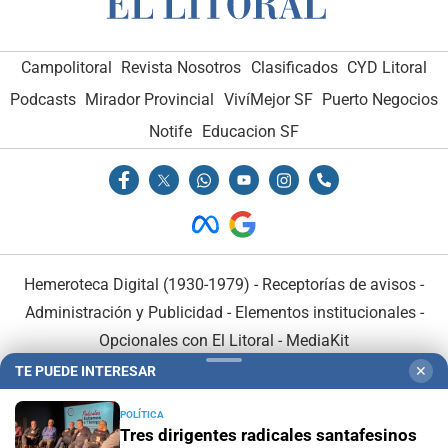
Campolitoral
Revista Nosotros
Clasificados
CYD Litoral
Podcasts
Mirador Provincial
VivíMejor SF
Puerto Negocios
Notife
Educacion SF
Hemeroteca Digital (1930-1979)
-
Receptorías de avisos
-
Administración y Publicidad
-
Elementos institucionales
-
Opcionales con El Litoral
-
MediaKit
TE PUEDE INTERESAR
✕
El Litoral es miembro de:
POLÍTICA
Tres dirigentes radicales santafesinos