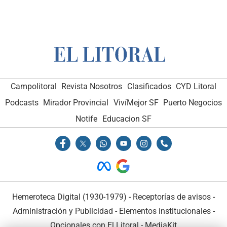
Campolitoral
Revista Nosotros
Clasificados
CYD Litoral
Podcasts
Mirador Provincial
VivíMejor SF
Puerto Negocios
Notife
Educacion SF
Hemeroteca Digital (1930-1979)
-
Receptorías de avisos
-
Administración y Publicidad
-
Elementos institucionales
-
Opcionales con El Litoral
-
MediaKit