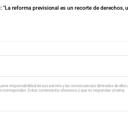
i: "La reforma previsional es un recorte de derechos, 
usiva responsabilidad de sus autores y las consecuencias derivadas de ellos
que correspondan. Evitar comentarios ofensivos o que no respondan al tema