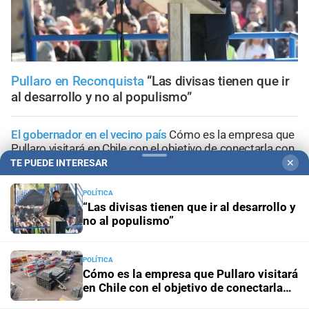
Pullaro en Reconquista
“Las divisas tienen que ir
al desarrollo y no al populismo”
El gobernador en el vecino país
Cómo es la empresa que
Pullaro visitará en Chile con el objetivo de conectarla con
Santa Fe
TE PUEDE INTERESAR
✕
POLÍTICA
Rumbo a 2027
Se activa Lewandowski
“Las divisas tienen que ir al desarrollo y
no al populismo”
Repercusiones
A Unión con chofer
POLÍTICA
Justicia
Guiño santafesino a pliegos federales
Cómo es la empresa que Pullaro visitará
en Chile con el objetivo de conectarla
con Santa Fe