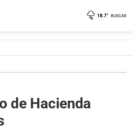
18.7°
BUSCAR
ro de Hacienda
s