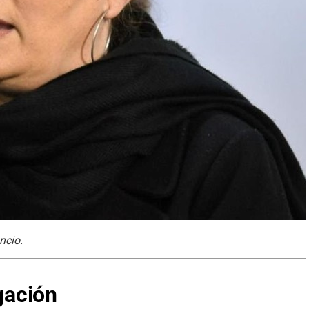
ncio.
igación