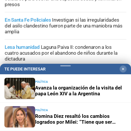
presos
En Santa Fe Policiales
Investigan si las irregularidades
del asilo clandestino fueron parte de una maniobra más
amplia
Lesa humanidad
Laguna Paiva II: condenaron a los
cuatro acusados por el abandono de niños durante la
dictadura
TE PUEDE INTERESAR
✕
Arsenal en Barranquitas
El gobierno provincial puso el
foco en las armas: “Hay que retirarlas de circulación”
POLÍTICA
Avanza la organización de la visita del
papa León XIV a la Argentina
POLÍTICA
+
Información General
Romina Diez resaltó los cambios
logrados por Milei: “Tiene que ser
reelecto para terminar lo que