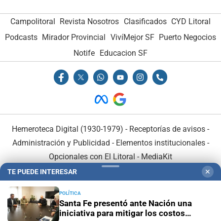
Campolitoral
Revista Nosotros
Clasificados
CYD Litoral
Podcasts
Mirador Provincial
VivíMejor SF
Puerto Negocios
Notife
Educacion SF
Hemeroteca Digital (1930-1979)
-
Receptorías de avisos
-
Administración y Publicidad
-
Elementos institucionales
-
Opcionales con El Litoral
-
MediaKit
TE PUEDE INTERESAR
✕
El Litoral es miembro de:
POLÍTICA
Santa Fe presentó ante Nación una
iniciativa para mitigar los costos