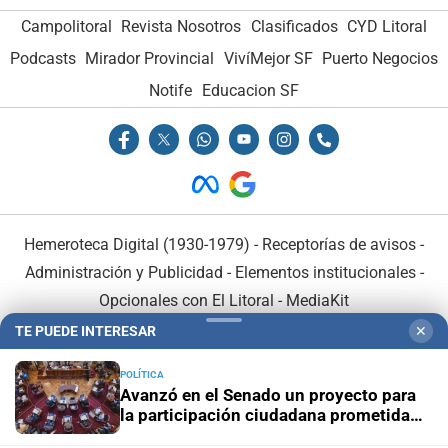
Campolitoral
Revista Nosotros
Clasificados
CYD Litoral
Podcasts
Mirador Provincial
VivíMejor SF
Puerto Negocios
Notife
Educacion SF
Hemeroteca Digital (1930-1979)
-
Receptorías de avisos
-
Administración y Publicidad
-
Elementos institucionales
-
Opcionales con El Litoral
-
MediaKit
TE PUEDE INTERESAR
✕
El Litoral es miembro de:
POLÍTICA
Avanzó en el Senado un proyecto para
la participación ciudadana prometida
por la Reforma 2025