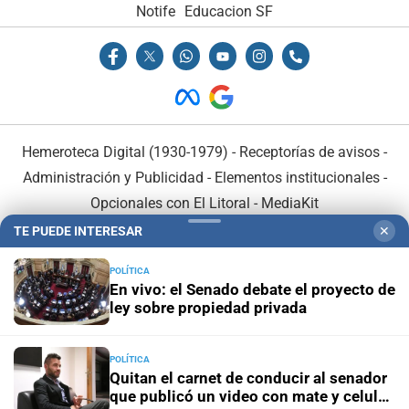
Notife
Educacion SF
Hemeroteca Digital (1930-1979)
-
Receptorías de avisos
-
Administración y Publicidad
-
Elementos institucionales
-
Opcionales con El Litoral
-
MediaKit
TE PUEDE INTERESAR
✕
El Litoral es miembro de:
POLÍTICA
En vivo: el Senado debate el proyecto de
ley sobre propiedad privada
POLÍTICA
En Asociación con:
Quitan el carnet de conducir al senador
que publicó un video con mate y celular