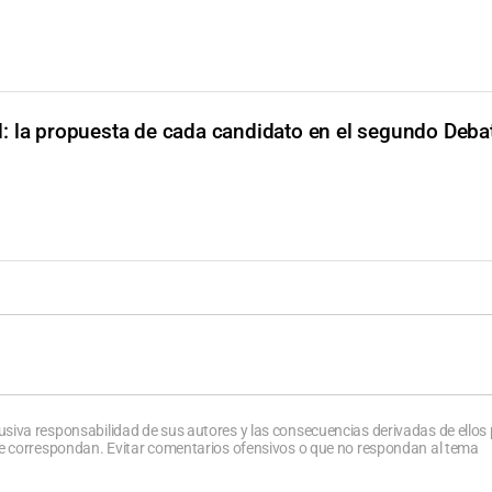
: la propuesta de cada candidato en el segundo Deba
usiva responsabilidad de sus autores y las consecuencias derivadas de ellos
que correspondan. Evitar comentarios ofensivos o que no respondan al tema