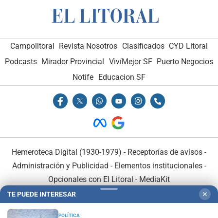
Campolitoral
Revista Nosotros
Clasificados
CYD Litoral
Podcasts
Mirador Provincial
VivíMejor SF
Puerto Negocios
Notife
Educacion SF
Hemeroteca Digital (1930-1979)
-
Receptorías de avisos
-
Administración y Publicidad
-
Elementos institucionales
-
Opcionales con El Litoral
-
MediaKit
TE PUEDE INTERESAR
✕
El Litoral es miembro de:
POLÍTICA