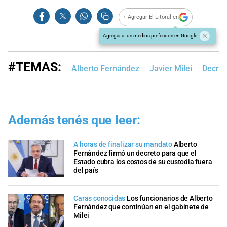
+ Agregar El Litoral en
Agregar a tus medios preferidos en Google
#TEMAS:
Alberto Fernández
Javier Milei
Decret
Además tenés que leer:
A horas de finalizar su mandato
Alberto
Fernández firmó un decreto para que el
Estado cubra los costos de su custodia fuera
del país
Caras conocidas
Los funcionarios de Alberto
Fernández que continúan en el gabinete de
Milei