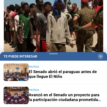
TE PUEDE INTERESAR
✕
La crisis migratoria que desafía a España y a
Europa
POLÍTICA
El Senado abrió el paraguas antes de
que llegue El Niño
POLÍTICA
Avanzó en el Senado un proyecto para
la participación ciudadana prometida
por la Reforma 2025