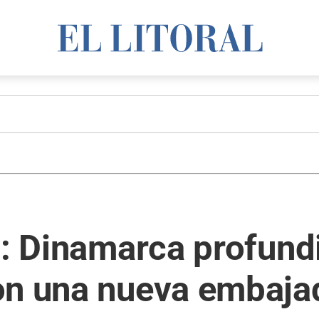
l: Dinamarca profund
on una nueva embaja