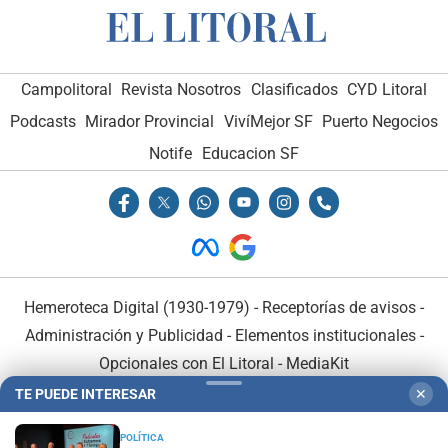
Campolitoral
Revista Nosotros
Clasificados
CYD Litoral
Podcasts
Mirador Provincial
VivíMejor SF
Puerto Negocios
Notife
Educacion SF
Hemeroteca Digital (1930-1979)
-
Receptorías de avisos
-
Administración y Publicidad
-
Elementos institucionales
-
Opcionales con El Litoral
-
MediaKit
TE PUEDE INTERESAR
✕
El Litoral es miembro de:
POLÍTICA