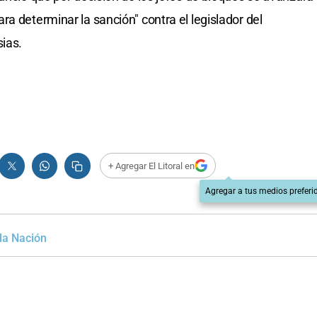
a determinar la sanción" contra el legislador del
sias.
+ Agregar El Litoral en
Agregar a tus medios preferi
la Nación