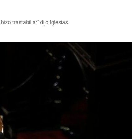
zo trastabillar" dijo Iglesias.