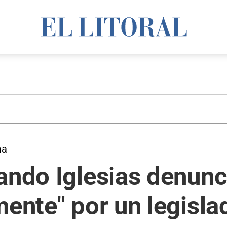
ma
ando Iglesias denunc
mente" por un legisla