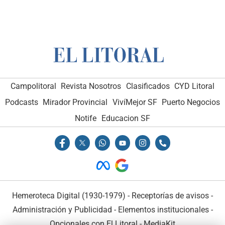
Campolitoral
Revista Nosotros
Clasificados
CYD Litoral
Podcasts
Mirador Provincial
VivíMejor SF
Puerto Negocios
Notife
Educacion SF
Hemeroteca Digital (1930-1979)
-
Receptorías de avisos
-
Administración y Publicidad
-
Elementos institucionales
-
Opcionales con El Litoral
-
MediaKit