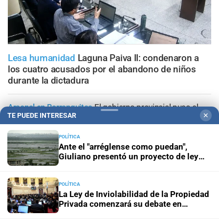
Lesa humanidad
Laguna Paiva II: condenaron a
los cuatro acusados por el abandono de niños
durante la dictadura
Arsenal en Barranquitas
El gobierno provincial puso el
TE PUEDE INTERESAR
✕
foco en las armas: “Hay que retirarlas de circulación”
POLÍTICA
Conducta imprudente
Video: hacía maniobras peligrosas
Ante el "arréglense como puedan",
en moto y quedó inhabilitado hasta 2099
Giuliano presentó un proyecto de ley
para prevenir las consecuencias de "El
niño"
Valuados en $9 millones
Caballito: robó monitores de un
POLÍTICA
hospital y cayó tras una compra controlada
La Ley de Inviolabilidad de la Propiedad
Privada comenzará su debate en
Diputados
Ocho años después
Este lunes comienza el juicio a Pity