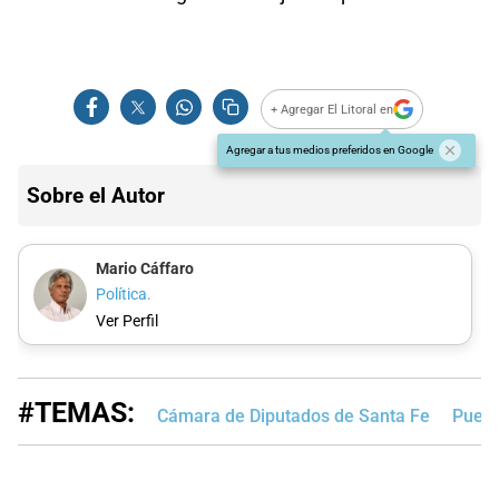
+ Agregar El Litoral en
Agregar a tus medios preferidos en Google
Sobre el Autor
Mario Cáffaro
Política.
Ver Perfil
#TEMAS:
Cámara de Diputados de Santa Fe
Puert