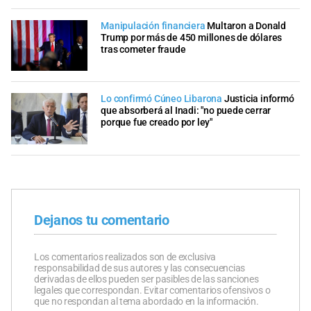
Manipulación financiera
Multaron a Donald
Trump por más de 450 millones de dólares
tras cometer fraude
Lo confirmó Cúneo Libarona
Justicia informó
que absorberá al Inadi: "no puede cerrar
porque fue creado por ley"
Dejanos tu comentario
Los comentarios realizados son de exclusiva
responsabilidad de sus autores y las consecuencias
derivadas de ellos pueden ser pasibles de las sanciones
legales que correspondan. Evitar comentarios ofensivos o
que no respondan al tema abordado en la información.