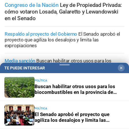
Congreso de la Nación
Ley de Propiedad Privada:
cómo votaron Losada, Galaretto y Lewandowski
en el Senado
Respaldo al proyecto del Gobierno
El Senado aprobó el
proyecto que agiliza los desalojos y limita las
expropiaciones
Media sanción
Buscan habilitar otros usos para los
biocombustibles en la provincia de Santa Fe
TE PUEDE INTERESAR
✕
Junto a la Región Centro
Santa Fe presentó ante Nación
POLÍTICA
Buscan habilitar otros usos para los
una iniciativa para mitigar los costos energéticos en la
biocombustibles en la provincia de
industria
Santa Fe
Media sanción para la emergencia
El Senado abrió el
POLÍTICA
paraguas antes de que llegue El Niño
El Senado aprobó el proyecto que
agiliza los desalojos y limita las
expropiaciones